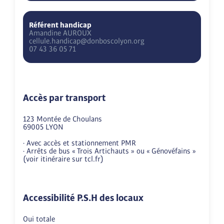
Référent handicap
Amandine
AUROUX
cellule.handicap@donboscolyon.org
07 43 36 05 71
Accès par transport
123 Montée de Choulans

69005 LYON

· Avec accès et stationnement PMR

· Arrêts de bus « Trois Artichauts » ou « Génovéfains » 
(voir itinéraire sur tcl.fr)
Accessibilité P.S.H des locaux
Oui totale