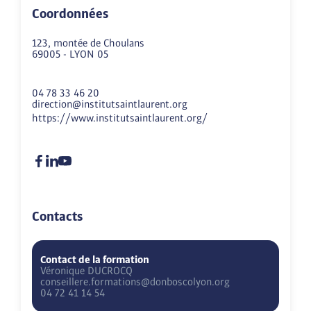
Coordonnées
123, montée de Choulans
69005
-
LYON 05
04 78 33 46 20
direction@institutsaintlaurent.org
https://www.institutsaintlaurent.org/
Contacts
Contact de la formation
Véronique
DUCROCQ
conseillere.formations@donboscolyon.org
04 72 41 14 54