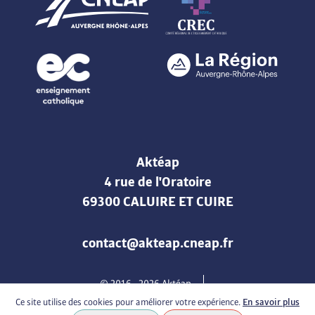
Aktéap
4 rue de l'Oratoire
69300 CALUIRE ET CUIRE
contact@akteap.cneap.fr
© 2016 -
2026
Aktéap
Mentions légales & Politique de confidentialité
Cookies
Ce site utilise des cookies pour améliorer votre expérience.
En savoir plus