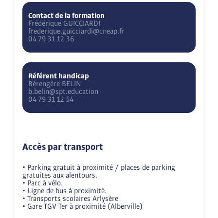
Contact de la formation
Frédérique
GUICCIARDI
frederique.guicciardi@cneap.fr
04 79 31 12 36
Référent handicap
Bérengère
BELIN
b.belin@spt.education
04 79 31 12 54
Accès par transport
• Parking gratuit à proximité / places de parking 
gratuites aux alentours.

• Parc à vélo.

• Ligne de bus à proximité.

• Transports scolaires Arlysère

• Gare TGV Ter à proximité (Alberville)