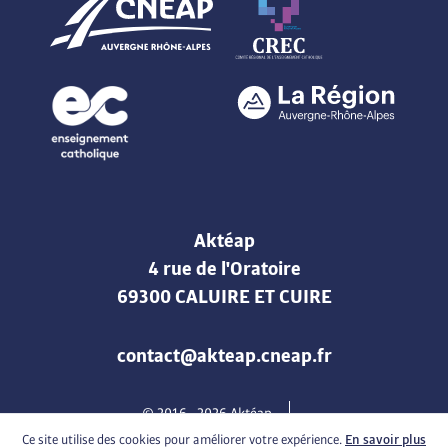
Aktéap
4 rue de l'Oratoire
69300 CALUIRE ET CUIRE
contact@akteap.cneap.fr
© 2016 -
2026
Aktéap
Mentions légales & Politique de confidentialité
Cookies
Ce site utilise des cookies pour améliorer votre expérience.
En savoir plus