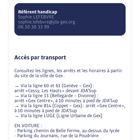
Référent handicap
Sophie
LEFEBVRE
sophie.lefebvre@jda-gex.org
06 30 30 33 99
Accès par transport
Consultez les lignes, les arrêts et les horaires à partir 
du site de la ville de Gex .

→ Via la ligne 60 et 61 (Genève – Gex) : 

arrêt « Cessy, Les Hauts » devant JDA’Sup

→ Via la ligne 33 (Bellegarde – Divonne) :

arrêt « Gex Centre », à 10 minutes à pied de JDA’Sup

→ Via la ligne 814 (Coppet – Gex) : arrêt « Gex Centre », 
à 10 minutes à pied de JDA’Sup

→ Via la ligne LUGE (Ligne Urbaine de Gex)

EN VOITURE :

- Parking chemin de Belle Ferme, au-dessus du lycée

- Parking du Journans, rue de la Poudrière