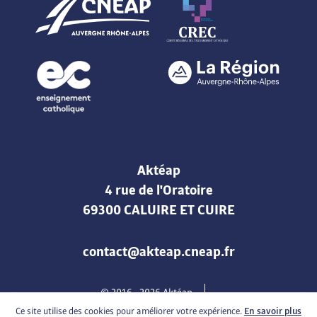
Aktéap
4 rue de l'Oratoire
69300 CALUIRE ET CUIRE
contact@akteap.cneap.fr
© 2016 -
2026
Aktéap
Mentions légales & Politique de confidentialité
Cookies
Ce site utilise des cookies pour améliorer votre expérience.
En savoir plus