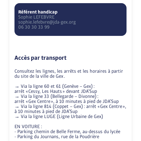
Référent handicap
Sophie
LEFEBVRE
sophie.lefebvre@jda-gex.org
06 30 30 33 99
Accès par transport
Consultez les lignes, les arrêts et les horaires à partir 
du site de la ville de Gex .

→ Via la ligne 60 et 61 (Genève – Gex) : 

arrêt « Cessy, Les Hauts » devant JDA’Sup

→ Via la ligne 33 (Bellegarde – Divonne) :

arrêt « Gex Centre », à 10 minutes à pied de JDA’Sup

→ Via la ligne 814 (Coppet – Gex) : arrêt « Gex Centre », 
à 10 minutes à pied de JDA’Sup

→ Via la ligne LUGE (Ligne Urbaine de Gex)

EN VOITURE :

- Parking chemin de Belle Ferme, au-dessus du lycée

- Parking du Journans, rue de la Poudrière